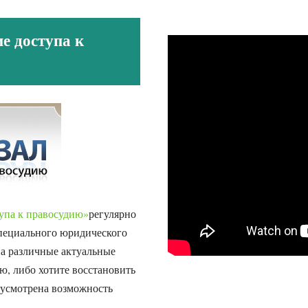
е доступа к
упа к правосудию»
регулярно
специального юридического
на различные актуальные
ю, либо хотите восстановить
дусмотрена возможность